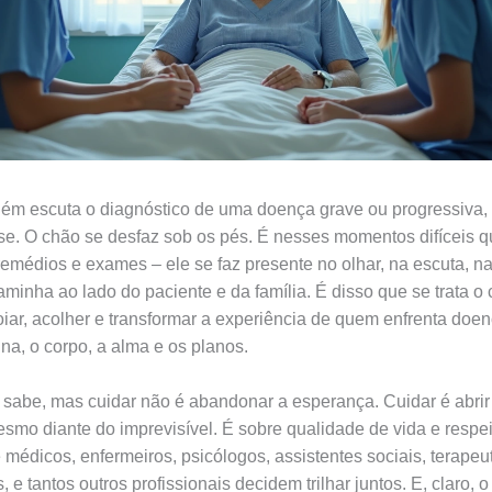
ém escuta o diagnóstico de uma doença grave ou progressiva,
e. O chão se desfaz sob os pés. É nesses momentos difíceis q
remédios e exames – ele se faz presente no olhar, na escuta, n
aminha ao lado do paciente e da família. É disso que se trata o
poiar, acolher e transformar a experiência de quem enfrenta doe
na, o corpo, a alma e os planos.
sabe, mas cuidar não é abandonar a esperança. Cuidar é abri
esmo diante do imprevisível. É sobre qualidade de vida e respe
médicos, enfermeiros, psicólogos, assistentes sociais, terapeu
 e tantos outros profissionais decidem trilhar juntos. E, claro, o