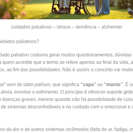
cuidados paliativos – idosos – demência – alzheimer
idados paliativos?
dado paliativo costuma gerar muitos questionamentos, dúvidas 
 quem acredite que o termo se refere apenas ao final da vida,
os, ao fim das possibilidades. Não é assim: o conceito vai muit
iar” vem do latim
pallium
, que significa
“capa”
ou
“manto”
. É 
alivia, envolve o sofrimento. O princípio é oferecer suporte glob
 doenças graves, mesmo quando não há possibilidade de cura
r, de sintomas desconfortáveis e no cuidado com o emocional e 
vio da dor e de outros sintomas incômodos (falta de ar, fadiga, i