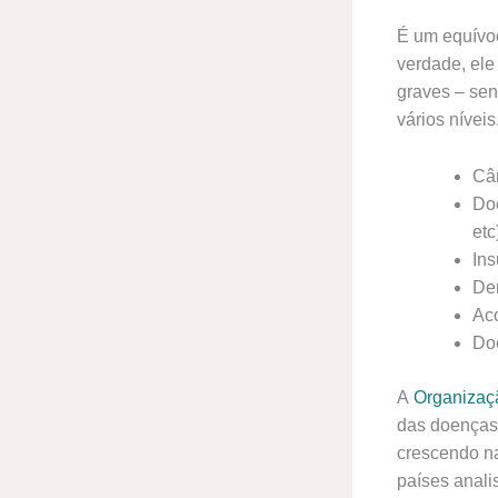
É um equívoc
verdade, ele
graves – sen
vários níveis
Cân
Doe
etc
Ins
De
Aco
Doe
A
Organizaç
das doenças 
crescendo na
países anali