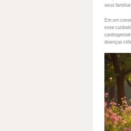
seus famili
Em um consu
esse cuidado
cardiogeriat
doenças crô