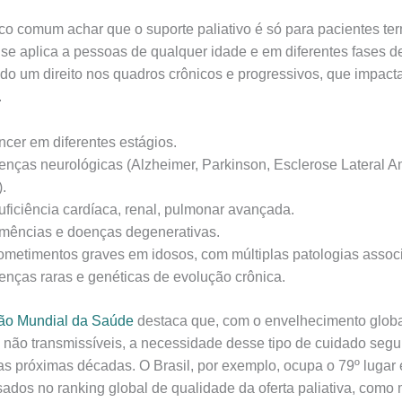
o comum achar que o suporte paliativo é só para pacientes ter
 se aplica a pessoas de qualquer idade e em diferentes fases 
do um direito nos quadros crônicos e progressivos, que impac
.
cer em diferentes estágios.
nças neurológicas (Alzheimer, Parkinson, Esclerose Lateral Am
).
uficiência cardíaca, renal, pulmonar avançada.
mências e doenças degenerativas.
metimentos graves em idosos, com múltiplas patologias assoc
nças raras e genéticas de evolução crônica.
ão Mundial da Saúde
destaca que, com o envelhecimento glob
não transmissíveis, a necessidade desse tipo de cuidado segu
s próximas décadas. O Brasil, por exemplo, ocupa o 79º lugar 
sados no ranking global de qualidade da oferta paliativa, como