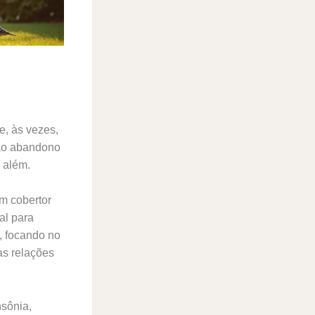
e, às vezes,
 ao abandono
o além.
um cobertor
al para
, focando no
as relações
nsônia,