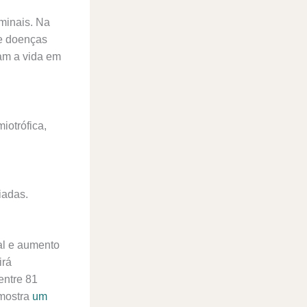
minais. Na
de doenças
tam a vida em
iotrófica,
iadas.
al e aumento
irá
entre 81
 mostra
um