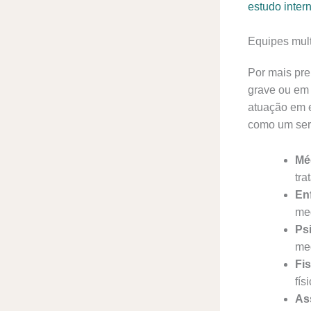
estudo inter
Equipes mult
Por mais pre
grave ou em 
atuação em e
como um ser
Mé
tra
En
med
Ps
med
Fi
fís
Ass