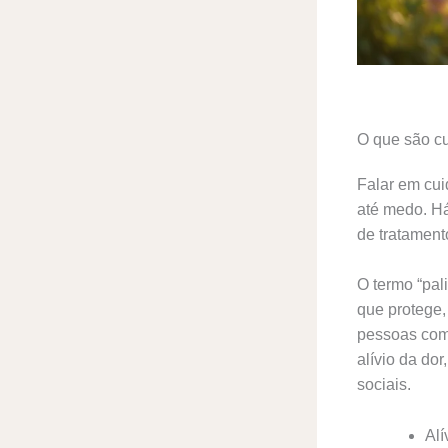
O que são cu
Falar em cui
até medo. Há
de tratament
O termo “pal
que protege, 
pessoas com
alívio da do
sociais.
Alí