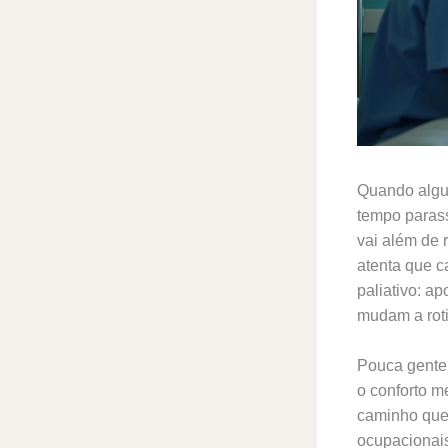
Quando algu
tempo parass
vai além de 
atenta que c
paliativo: a
mudam a roti
Pouca gente 
o conforto m
caminho que 
ocupacionais,