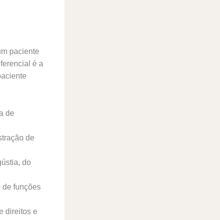
um paciente
ferencial é a
paciente
ha de
stração de
ústia, do
 de funções
 direitos e