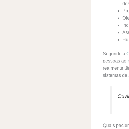
des
Pro
Ofe
Inc
Ass
Hum
Segundo a
O
pessoas ao 
realmente tê
sistemas de 
Ouvir
Quais pacien