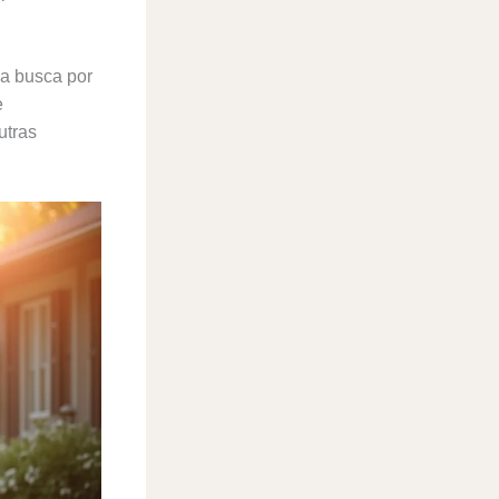
 a busca por
e
utras