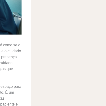
 é como se o
ue o cuidado
a presença
 cuidado
nças que
r espaço para
ito. É um
tas
 paciente e