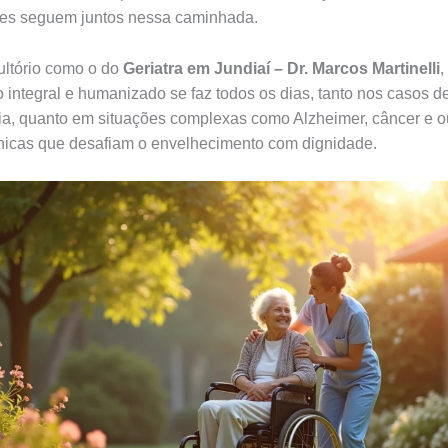
ares seguem juntos nessa caminhada.
ltório como o do
Geriatra em Jundiaí – Dr. Marcos Martinelli
,
 integral e humanizado se faz todos os dias, tanto nos casos d
ria, quanto em situações complexas como Alzheimer, câncer e o
nicas que desafiam o envelhecimento com dignidade.