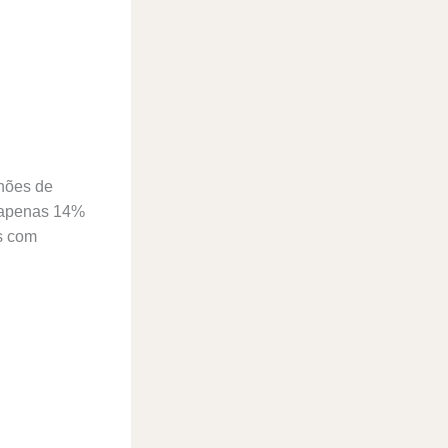
lhões de
s apenas 14%
es com