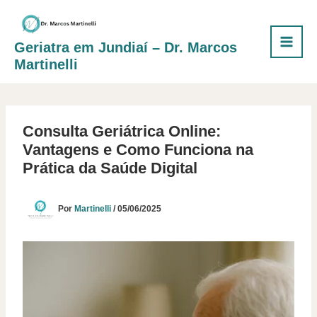
Ir
para
o
Geriatra em Jundiaí – Dr. Marcos
conteúdo
Martinelli
Consulta Geriátrica Online:
Vantagens e Como Funciona na
Prática da Saúde Digital
Por
Martinelli
/
05/06/2025